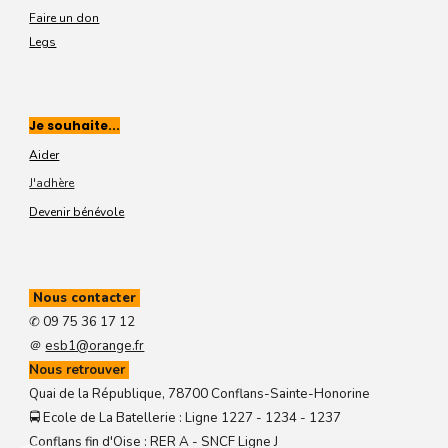
Faire un don
Legs
Je souhaite...
Aider
J'adhère
Devenir bénévole
Nous contacter
✆ 09 75 36 17 12
＠
esb1@orange.fr
Nous retrouver
Quai de la République, 78700 Conflans-Sainte-Honorine
🚍︎ Ecole de La Batellerie : Ligne 1227 - 1234 - 1237
Conflans fin d'Oise : RER A - SNCF Ligne J