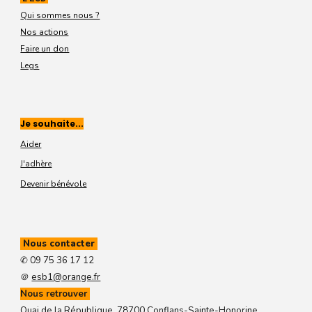
Qui sommes nous ?
Nos actions
Faire un don
Legs
Je souhaite...
Aider
J'adhère
Devenir bénévole
Nous contacter
✆ 09 75 36 17 12
＠
esb1@orange.fr
Nous retrouver
Quai de la République, 78700 Conflans-Sainte-Honorine